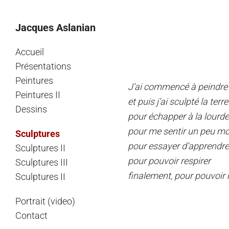
Jacques Aslanian
Skip
Accueil
Présentations
to
Peintures
content
J’ai commencé à peindre
Peintures II
et puis j’ai sculpté la terre 
Dessins
pour échapper à la lourdeu
pour me sentir un peu mo
Sculptures
pour essayer d’apprendre 
Sculptures II
pour pouvoir respirer
Sculptures III
finalement, pour pouvoir 
Sculptures II
Portrait (video)
Contact